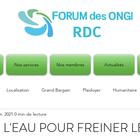
Nos services
Nos membres
Actualités
Localisation
Grand Bargain
Plaidoyer
Humanitaire
vr. 2021
0 min de lecture
 humanitaire
Emploi
E L'EAU POUR FREINER L