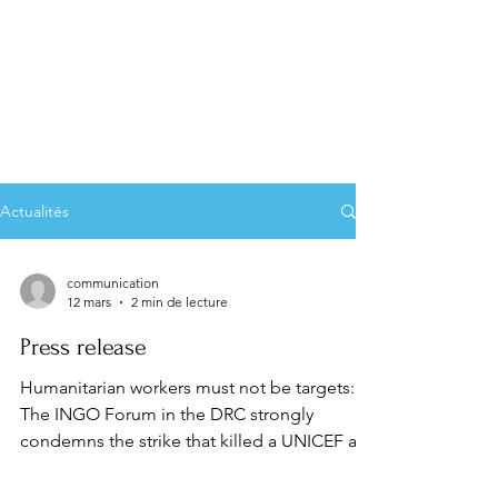
Actualités
communication
12 mars
2 min de lecture
Press release
Humanitarian workers must not be targets:
The INGO Forum in the DRC strongly
condemns the strike that killed a UNICEF aid
worker in Goma and reiterates the obligation
to protect civilians and humanitarian