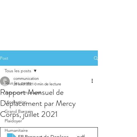
Post
Tous les posts
communication
Tous les posts
26 août 2021
0 min de lecture
Rapport Mensuel de
Votre communauté
Déplacement par Mercy
Localisation
Corps, juillet 2021
Grand Bargain
Plaidoyer
Humanitaire
FR Rapport de Deplacement_Juillet 2021
.pdf