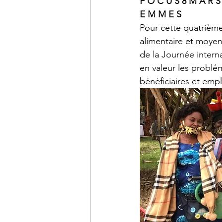
F O C U S 8 M A R S 
E M M E S
Pour cette quatrième
alimentaire et moyen
de la Journée intern
en valeur les problé
bénéficiaires et emp