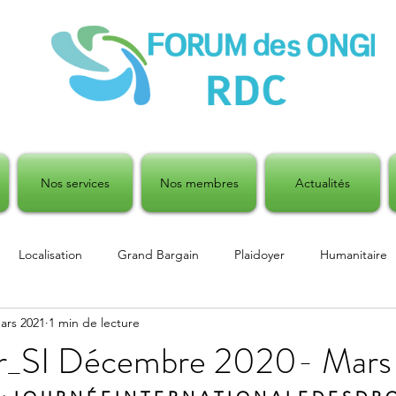
Nos services
Nos membres
Actualités
Localisation
Grand Bargain
Plaidoyer
Humanitaire
ars 2021
1 min de lecture
 humanitaire
Emploi
r_SI Décembre 2020- Mars