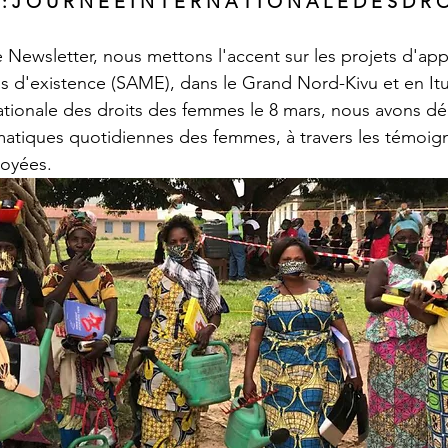
: J O U R N É E I N T E R N A T I O N A L E D E S D R O 
 Newsletter, nous mettons l'accent sur les projets d'appu
s d'existence (SAME), dans le Grand Nord-Kivu et en Itur
ationale des droits des femmes le 8 mars, nous avons dé
matiques quotidiennes des femmes, à travers les témoig
loyées. 