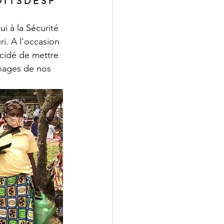
I T S D E S F 
i à la Sécurité 
i. A l'occasion 
cidé de mettre 
nages de nos 