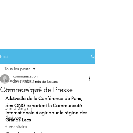
Post
Tous les posts
communication
Tous les posts
30 oct. 2025
2 min de lecture
Communiqué de Presse
Votre communauté
A la veille de la Conférence de Paris, 
Localisation
des ONG exhortent la Communauté 
Grand Bargain
Internationale à agir pour la région des 
Plaidoyer
Grands Lacs
Humanitaire