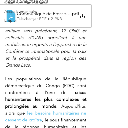
Face à une crise hum
Obstacles administratifs
Accès humanitaire
Communiqué de Presse - A la veille de la conférence d
.pdf
Télécharger PDF • 219KB
Emploi
anitaire sans précédent, 12 ONG et 
collectifs d’ONG appellent à une 
mobilisation urgente à l’approche de la 
Conférence internationale pour la paix 
et la prospérité dans la région des 
Grands Lacs. 
Les populations de la République 
démocratique du Congo (RDC) sont 
confrontées à l’une des 
crises 
humanitaires les plus complexes et 
prolongées au monde
. Aujourd'hui, 
alors que 
les besoins humanitaires ne 
cessent de croître
, le sous financement 
de la réponse humanitaire et les 