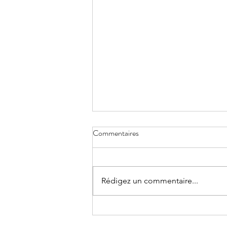
Press release
Commentaires
Humanitarian workers must not
be targets: The INGO Forum in
the DRC strongly condemns the
Rédigez un commentaire...
strike that killed a UNICEF aid
worker in Goma and reiterates
the obligation to protect civilians
and humanita