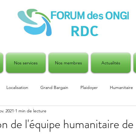
Nos services
Nos membres
Actualités
Localisation
Grand Bargain
Plaidoyer
Humanitaire
ov. 2021
1 min de lecture
 humanitaire
Emploi
ion de l'équipe humanitaire de