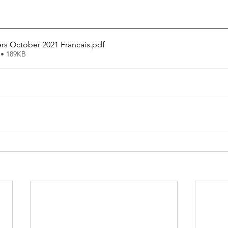
ers October 2021 Francais
.pdf
 • 189KB